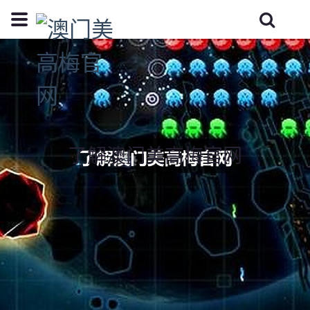
了解澳门美高梅官网